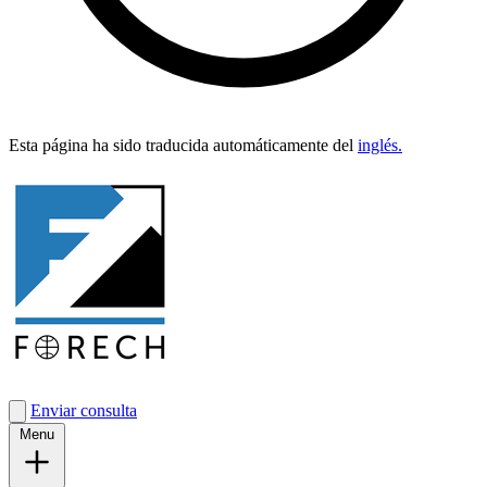
Esta pági­na ha sido tra­duci­da automáti­ca­mente del
inglés.
Enviar consulta
Menu