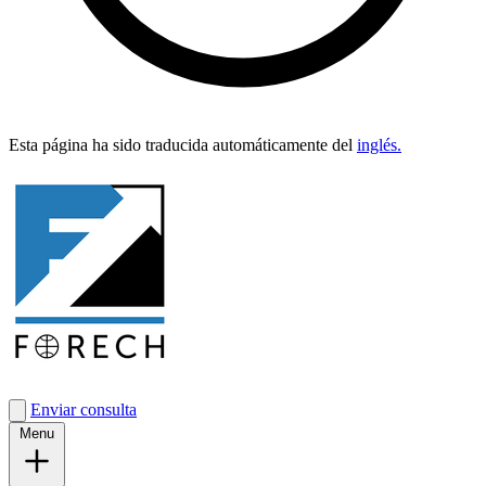
Esta pági­na ha sido tra­duci­da automáti­ca­mente del
inglés.
Enviar consulta
Menu