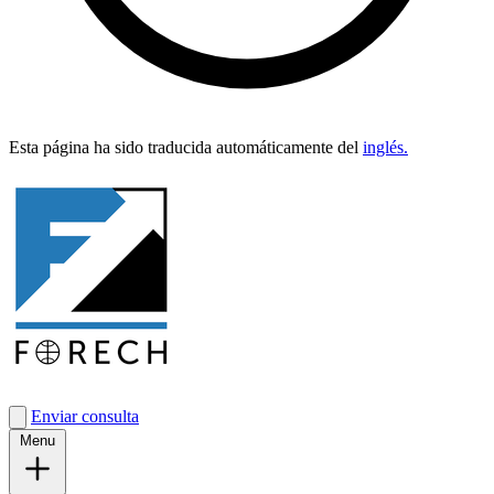
Esta pági­na ha sido tra­duci­da automáti­ca­mente del
inglés.
Enviar consulta
Menu