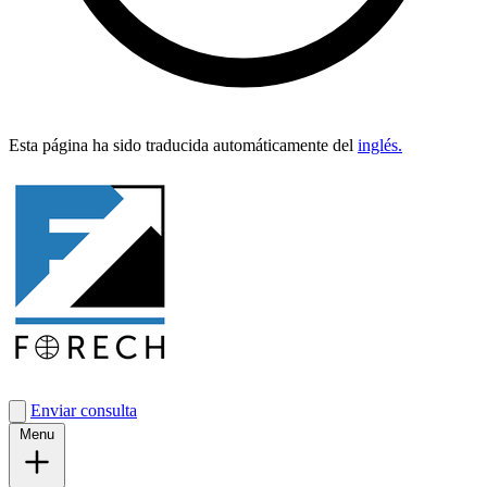
Esta pági­na ha sido tra­duci­da automáti­ca­mente del
inglés.
Enviar consulta
Menu