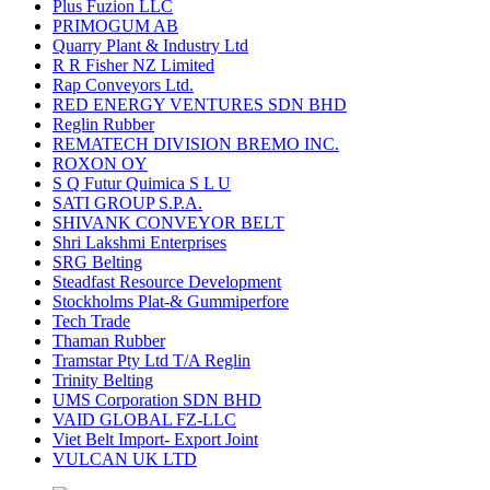
Plus Fuzion LLC
PRIMOGUM AB
Quarry Plant & Industry Ltd
R R Fisher NZ Limited
Rap Conveyors Ltd.
RED ENERGY VENTURES SDN BHD
Reglin Rubber
REMATECH DIVISION BREMO INC.
ROXON OY
S Q Futur Quimica S L U
SATI GROUP S.P.A.
SHIVANK CONVEYOR BELT
Shri Lakshmi Enterprises
SRG Belting
Steadfast Resource Development
Stockholms Plat-& Gummiperfore
Tech Trade
Thaman Rubber
Tramstar Pty Ltd T/A Reglin
Trinity Belting
UMS Corporation SDN BHD
VAID GLOBAL FZ-LLC
Viet Belt Import- Export Joint
VULCAN UK LTD