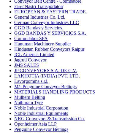
Conveyor Belt Centre - Coimbatore
Elsei Nastri Transportatori
EUROPEAN & EASTERN TRADE
General Industries Co. Ltd.
German Conveyor Industries LLC
GGD Bandas y Servicios
GGD BANDAS Y SERVICIOS,S.A.
Gummilabor SPA
Hanuman Machinery Supplier
Hindustan Rubber Conveyors Raipur
ICL America Limited
Jagruti Conveyor
JMS SALES
JP CONVEYORS S.A. DE C.V.
LAKHOTIA (INDIA) PVT. LTD.
Lavorgomma s.r.l.
M/s Penguine Conveyor Beltings
MATERIALS HANDLING PRODUCTS
Mulhern Belting
Nathuram Tyre
Noble Industrial Corporation
Noble Industrial Equipments
NRG Conveyors & Transmission Co.
Openheimer Asia LLP
Penguine Conveyor Beltings