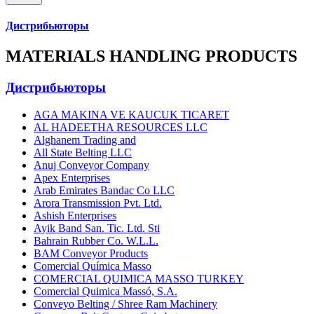
Дистрибьюторы
MATERIALS HANDLING PRODUCTS
Дистрибьюторы
AGA MAKINA VE KAUCUK TICARET
AL HADEETHA RESOURCES LLC
Alghanem Trading and
All State Belting LLC
Anuj Conveyor Company
Apex Enterprises
Arab Emirates Bandac Co LLC
Arora Transmission Pvt. Ltd.
Ashish Enterprises
Ayik Band San. Tic. Ltd. Sti
Bahrain Rubber Co. W.L.L.
BAM Conveyor Products
Comercial Química Masso
COMERCIAL QUIMICA MASSO TURKEY
Comercial Quimica Massó, S.A.
Conveyo Belting / Shree Ram Machinery