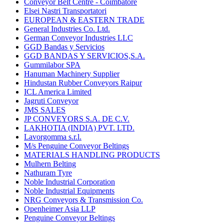
Conveyor Belt Centre - Coimbatore
Elsei Nastri Transportatori
EUROPEAN & EASTERN TRADE
General Industries Co. Ltd.
German Conveyor Industries LLC
GGD Bandas y Servicios
GGD BANDAS Y SERVICIOS,S.A.
Gummilabor SPA
Hanuman Machinery Supplier
Hindustan Rubber Conveyors Raipur
ICL America Limited
Jagruti Conveyor
JMS SALES
JP CONVEYORS S.A. DE C.V.
LAKHOTIA (INDIA) PVT. LTD.
Lavorgomma s.r.l.
M/s Penguine Conveyor Beltings
MATERIALS HANDLING PRODUCTS
Mulhern Belting
Nathuram Tyre
Noble Industrial Corporation
Noble Industrial Equipments
NRG Conveyors & Transmission Co.
Openheimer Asia LLP
Penguine Conveyor Beltings