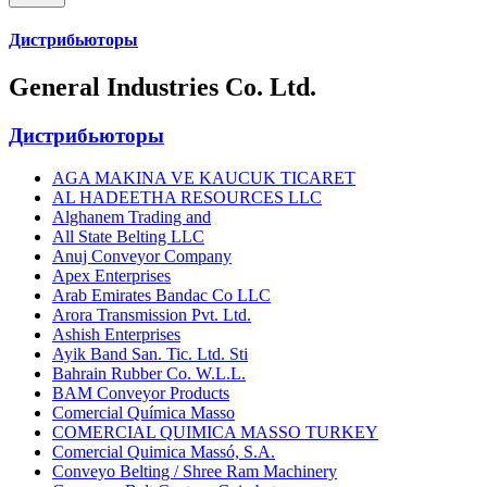
Дистрибьюторы
General Industries Co. Ltd.
Дистрибьюторы
AGA MAKINA VE KAUCUK TICARET
AL HADEETHA RESOURCES LLC
Alghanem Trading and
All State Belting LLC
Anuj Conveyor Company
Apex Enterprises
Arab Emirates Bandac Co LLC
Arora Transmission Pvt. Ltd.
Ashish Enterprises
Ayik Band San. Tic. Ltd. Sti
Bahrain Rubber Co. W.L.L.
BAM Conveyor Products
Comercial Química Masso
COMERCIAL QUIMICA MASSO TURKEY
Comercial Quimica Massó, S.A.
Conveyo Belting / Shree Ram Machinery