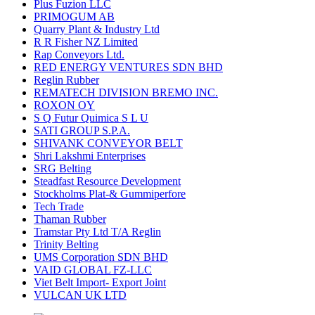
Plus Fuzion LLC
PRIMOGUM AB
Quarry Plant & Industry Ltd
R R Fisher NZ Limited
Rap Conveyors Ltd.
RED ENERGY VENTURES SDN BHD
Reglin Rubber
REMATECH DIVISION BREMO INC.
ROXON OY
S Q Futur Quimica S L U
SATI GROUP S.P.A.
SHIVANK CONVEYOR BELT
Shri Lakshmi Enterprises
SRG Belting
Steadfast Resource Development
Stockholms Plat-& Gummiperfore
Tech Trade
Thaman Rubber
Tramstar Pty Ltd T/A Reglin
Trinity Belting
UMS Corporation SDN BHD
VAID GLOBAL FZ-LLC
Viet Belt Import- Export Joint
VULCAN UK LTD