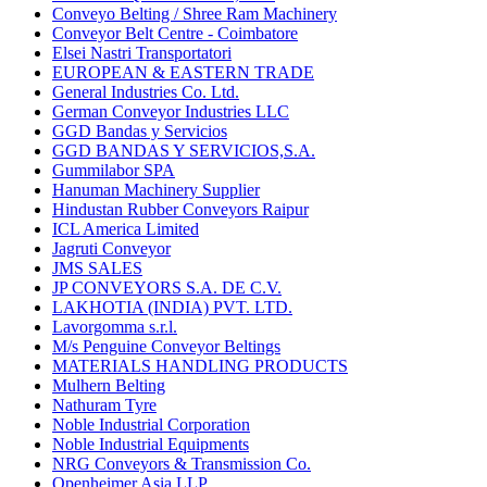
Conveyo Belting / Shree Ram Machinery
Conveyor Belt Centre - Coimbatore
Elsei Nastri Transportatori
EUROPEAN & EASTERN TRADE
General Industries Co. Ltd.
German Conveyor Industries LLC
GGD Bandas y Servicios
GGD BANDAS Y SERVICIOS,S.A.
Gummilabor SPA
Hanuman Machinery Supplier
Hindustan Rubber Conveyors Raipur
ICL America Limited
Jagruti Conveyor
JMS SALES
JP CONVEYORS S.A. DE C.V.
LAKHOTIA (INDIA) PVT. LTD.
Lavorgomma s.r.l.
M/s Penguine Conveyor Beltings
MATERIALS HANDLING PRODUCTS
Mulhern Belting
Nathuram Tyre
Noble Industrial Corporation
Noble Industrial Equipments
NRG Conveyors & Transmission Co.
Openheimer Asia LLP