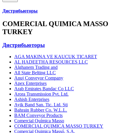
Дистрибьюторы
COMERCIAL QUIMICA MASSO
TURKEY
Дистрибьюторы
AGA MAKINA VE KAUCUK TICARET
AL HADEETHA RESOURCES LLC
Alghanem Trading and
All State Belting LLC
Anuj Conveyor Company
Apex Enterprises
Arab Emirates Bandac Co LLC
Arora Transmission Pvt. Ltd.
Ashish Enterprises
Ayik Band San. Tic. Ltd. Sti
Bahrain Rubber Co. W.L.L.
BAM Conveyor Products
Comercial Química Masso
COMERCIAL QUIMICA MASSO TURKEY
Comercial Quimica Massó, S.A.