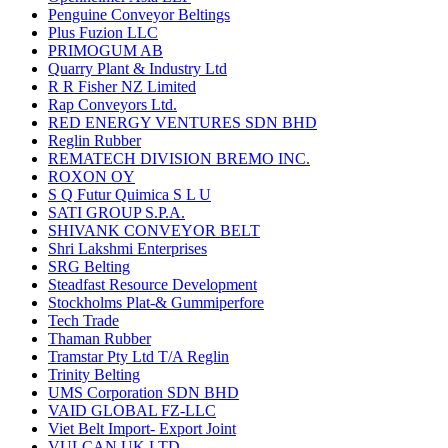
Penguine Conveyor Beltings
Plus Fuzion LLC
PRIMOGUM AB
Quarry Plant & Industry Ltd
R R Fisher NZ Limited
Rap Conveyors Ltd.
RED ENERGY VENTURES SDN BHD
Reglin Rubber
REMATECH DIVISION BREMO INC.
ROXON OY
S Q Futur Quimica S L U
SATI GROUP S.P.A.
SHIVANK CONVEYOR BELT
Shri Lakshmi Enterprises
SRG Belting
Steadfast Resource Development
Stockholms Plat-& Gummiperfore
Tech Trade
Thaman Rubber
Tramstar Pty Ltd T/A Reglin
Trinity Belting
UMS Corporation SDN BHD
VAID GLOBAL FZ-LLC
Viet Belt Import- Export Joint
VULCAN UK LTD