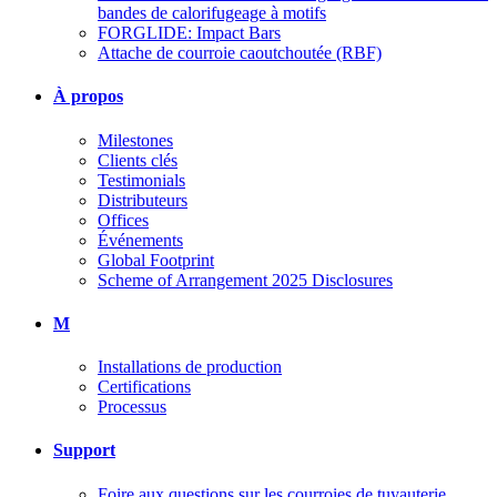
bandes de calorifugeage à motifs
FORGLIDE: Impact Bars
Attache de courroie caoutchoutée (RBF)
À propos
Milestones
Clients clés
Testimonials
Distributeurs
Offices
Événements
Global Footprint
Scheme of Arrangement 2025 Disclosures
M
Installations de production
Certifications
Processus
Support
Foire aux questions sur les courroies de tuyauterie