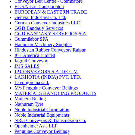
Conveyor Belt Centre - Coimbatore
Elsei Nastri Transportatori
EUROPEAN & EASTERN TRADE
General Industries Co. Ltd.
German Conveyor Industries LLC
GGD Bandas y Servicios
GGD BANDAS Y SERVICIOS,S.A.
Gummilabor SPA
Hanuman Machinery Supplier
Hindustan Rubber Conveyors Raipur
ICL America Limited
Jagruti Conveyor
JMS SALES
JP CONVEYORS S.A. DE C.V.
LAKHOTIA (INDIA) PVT. LTD.
Lavorgomma s.r.l.
M/s Penguine Conveyor Beltings
MATERIALS HANDLING PRODUCTS
Mulhern Belting
Nathuram Tyre
Noble Industrial Corporation
Noble Industrial Equipments
NRG Conveyors & Transmission Co.
Openheimer Asia LLP
Penguine Conveyor Beltings