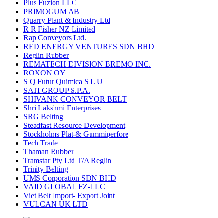
Plus Fuzion LLC
PRIMOGUM AB
Quarry Plant & Industry Ltd
R R Fisher NZ Limited
Rap Conveyors Ltd.
RED ENERGY VENTURES SDN BHD
Reglin Rubber
REMATECH DIVISION BREMO INC.
ROXON OY
S Q Futur Quimica S L U
SATI GROUP S.P.A.
SHIVANK CONVEYOR BELT
Shri Lakshmi Enterprises
SRG Belting
Steadfast Resource Development
Stockholms Plat-& Gummiperfore
Tech Trade
Thaman Rubber
Tramstar Pty Ltd T/A Reglin
Trinity Belting
UMS Corporation SDN BHD
VAID GLOBAL FZ-LLC
Viet Belt Import- Export Joint
VULCAN UK LTD