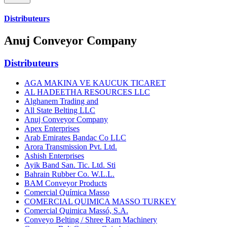
Distributeurs
Anuj Conveyor Company
Distributeurs
AGA MAKINA VE KAUCUK TICARET
AL HADEETHA RESOURCES LLC
Alghanem Trading and
All State Belting LLC
Anuj Conveyor Company
Apex Enterprises
Arab Emirates Bandac Co LLC
Arora Transmission Pvt. Ltd.
Ashish Enterprises
Ayik Band San. Tic. Ltd. Sti
Bahrain Rubber Co. W.L.L.
BAM Conveyor Products
Comercial Química Masso
COMERCIAL QUIMICA MASSO TURKEY
Comercial Quimica Massó, S.A.
Conveyo Belting / Shree Ram Machinery