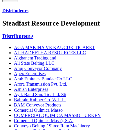
Distributeurs
Steadfast Resource Development
Distributeurs
AGA MAKINA VE KAUCUK TICARET
AL HADEETHA RESOURCES LLC
Alghanem Trading and
All State Belting LLC
Anuj Conveyor Company
Apex Enterprises
Arab Emirates Bandac Co LLC
Arora Transmission Pvt. Ltd.
Ashish Enterprises
Ayik Band San. Tic. Ltd. Sti
Bahrain Rubber Co. W.L.L.
BAM Conveyor Products
Comercial Química Masso
COMERCIAL QUIMICA MASSO TURKEY
Comercial Quimica Massó, S.A.
Conveyo Belting / Shree Ram Machinery