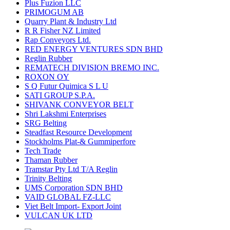
Plus Fuzion LLC
PRIMOGUM AB
Quarry Plant & Industry Ltd
R R Fisher NZ Limited
Rap Conveyors Ltd.
RED ENERGY VENTURES SDN BHD
Reglin Rubber
REMATECH DIVISION BREMO INC.
ROXON OY
S Q Futur Quimica S L U
SATI GROUP S.P.A.
SHIVANK CONVEYOR BELT
Shri Lakshmi Enterprises
SRG Belting
Steadfast Resource Development
Stockholms Plat-& Gummiperfore
Tech Trade
Thaman Rubber
Tramstar Pty Ltd T/A Reglin
Trinity Belting
UMS Corporation SDN BHD
VAID GLOBAL FZ-LLC
Viet Belt Import- Export Joint
VULCAN UK LTD