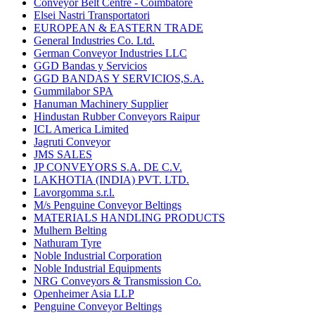
Conveyor Belt Centre - Coimbatore
Elsei Nastri Transportatori
EUROPEAN & EASTERN TRADE
General Industries Co. Ltd.
German Conveyor Industries LLC
GGD Bandas y Servicios
GGD BANDAS Y SERVICIOS,S.A.
Gummilabor SPA
Hanuman Machinery Supplier
Hindustan Rubber Conveyors Raipur
ICL America Limited
Jagruti Conveyor
JMS SALES
JP CONVEYORS S.A. DE C.V.
LAKHOTIA (INDIA) PVT. LTD.
Lavorgomma s.r.l.
M/s Penguine Conveyor Beltings
MATERIALS HANDLING PRODUCTS
Mulhern Belting
Nathuram Tyre
Noble Industrial Corporation
Noble Industrial Equipments
NRG Conveyors & Transmission Co.
Openheimer Asia LLP
Penguine Conveyor Beltings