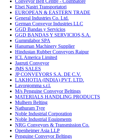
Conveyor Belt Centre - Coimbatore
Elsei Nastri Transportatori
EUROPEAN & EASTERN TRADE
General Industries Co. Ltd.
German Conveyor Industries LLC
GGD Bandas y Servicios
GGD BANDAS Y SERVICIOS,S.A.
Gummilabor SPA
Hanuman Machinery Supplier
Hindustan Rubber Conveyors Raipur
ICL America Limited
Jagruti Conveyor
JMS SALES
JP CONVEYORS S.A. DE C.V.
LAKHOTIA (INDIA) PVT. LTD.
Lavorgomma s.r.l.
M/s Penguine Conveyor Beltings
MATERIALS HANDLING PRODUCTS
Mulhern Belting
Nathuram Tyre
Noble Industrial Corporation
Noble Industrial Equipments
NRG Conveyors & Transmission Co.
Openheimer Asia LLP
Penguine Conveyor Beltings