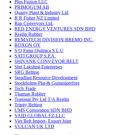
Plus Fuzion LLC
PRIMOGUM AB
Quarry Plant & Industry Ltd
R R Fisher NZ Limited
Rap Conveyors Ltd.
RED ENERGY VENTURES SDN BHD
Reglin Rubber
REMATECH DIVISION BREMO INC.
ROXON OY
S Q Futur Quimica S L U
SATI GROUP S.P.A.
SHIVANK CONVEYOR BELT
Shri Lakshmi Enterprises
SRG Belting
Steadfast Resource Development
Stockholms Plat-& Gummiperfore
Tech Trade
Thaman Rubber
Tramstar Pty Ltd T/A Reglin
Trinity Belting
UMS Corporation SDN BHD
VAID GLOBAL FZ-LLC
Viet Belt Import- Export Joint
VULCAN UK LTD