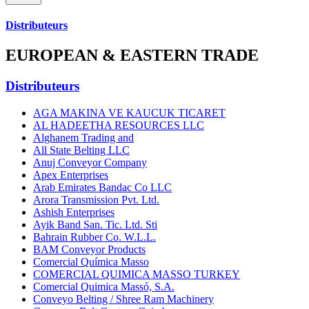
Distributeurs
EUROPEAN & EASTERN TRADE
Distributeurs
AGA MAKINA VE KAUCUK TICARET
AL HADEETHA RESOURCES LLC
Alghanem Trading and
All State Belting LLC
Anuj Conveyor Company
Apex Enterprises
Arab Emirates Bandac Co LLC
Arora Transmission Pvt. Ltd.
Ashish Enterprises
Ayik Band San. Tic. Ltd. Sti
Bahrain Rubber Co. W.L.L.
BAM Conveyor Products
Comercial Química Masso
COMERCIAL QUIMICA MASSO TURKEY
Comercial Quimica Massó, S.A.
Conveyo Belting / Shree Ram Machinery