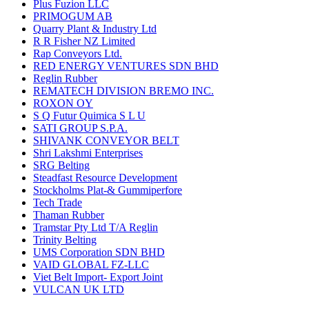
Plus Fuzion LLC
PRIMOGUM AB
Quarry Plant & Industry Ltd
R R Fisher NZ Limited
Rap Conveyors Ltd.
RED ENERGY VENTURES SDN BHD
Reglin Rubber
REMATECH DIVISION BREMO INC.
ROXON OY
S Q Futur Quimica S L U
SATI GROUP S.P.A.
SHIVANK CONVEYOR BELT
Shri Lakshmi Enterprises
SRG Belting
Steadfast Resource Development
Stockholms Plat-& Gummiperfore
Tech Trade
Thaman Rubber
Tramstar Pty Ltd T/A Reglin
Trinity Belting
UMS Corporation SDN BHD
VAID GLOBAL FZ-LLC
Viet Belt Import- Export Joint
VULCAN UK LTD