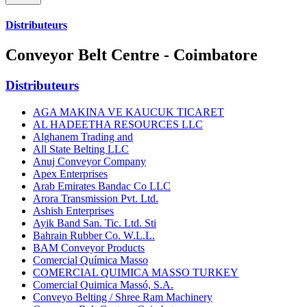
Distributeurs
Conveyor Belt Centre - Coimbatore
Distributeurs
AGA MAKINA VE KAUCUK TICARET
AL HADEETHA RESOURCES LLC
Alghanem Trading and
All State Belting LLC
Anuj Conveyor Company
Apex Enterprises
Arab Emirates Bandac Co LLC
Arora Transmission Pvt. Ltd.
Ashish Enterprises
Ayik Band San. Tic. Ltd. Sti
Bahrain Rubber Co. W.L.L.
BAM Conveyor Products
Comercial Química Masso
COMERCIAL QUIMICA MASSO TURKEY
Comercial Quimica Massó, S.A.
Conveyo Belting / Shree Ram Machinery