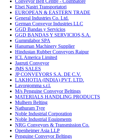
Conveyor Belt Centre - Coimbatore
Elsei Nastri Transportatori
EUROPEAN & EASTERN TRADE
General Industries Co. Ltd.
German Conveyor Industries LLC
GGD Bandas y Servicios
GGD BANDAS Y SERVICIOS,S.A.
Gummilabor SPA
Hanuman Machinery Supplier
Hindustan Rubber Conveyors Raipur
ICL America Limited
Jagruti Conveyor
JMS SALES
JP CONVEYORS S.A. DE C.V.
LAKHOTIA (INDIA) PVT. LTD.
Lavorgomma s.r.l.
M/s Penguine Conveyor Beltings
MATERIALS HANDLING PRODUCTS
Mulhern Belting
Nathuram Tyre
Noble Industrial Corporation
Noble Industrial Equipments
NRG Conveyors & Transmission Co.
Openheimer Asia LLP
Penguine Conveyor Beltings