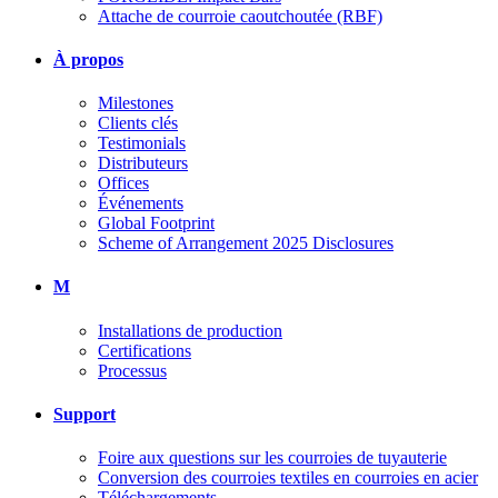
Attache de courroie caoutchoutée (RBF)
À propos
Milestones
Clients clés
Testimonials
Distributeurs
Offices
Événements
Global Footprint
Scheme of Arrangement 2025 Disclosures
M
Installations de production
Certifications
Processus
Support
Foire aux questions sur les courroies de tuyauterie
Conversion des courroies textiles en courroies en acier
Téléchargements