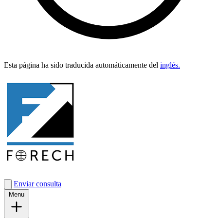
Esta pági­na ha sido tra­duci­da automáti­ca­mente del
inglés.
Enviar consulta
Menu