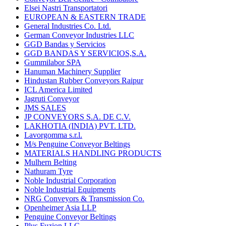
Elsei Nastri Transportatori
EUROPEAN & EASTERN TRADE
General Industries Co. Ltd.
German Conveyor Industries LLC
GGD Bandas y Servicios
GGD BANDAS Y SERVICIOS,S.A.
Gummilabor SPA
Hanuman Machinery Supplier
Hindustan Rubber Conveyors Raipur
ICL America Limited
Jagruti Conveyor
JMS SALES
JP CONVEYORS S.A. DE C.V.
LAKHOTIA (INDIA) PVT. LTD.
Lavorgomma s.r.l.
M/s Penguine Conveyor Beltings
MATERIALS HANDLING PRODUCTS
Mulhern Belting
Nathuram Tyre
Noble Industrial Corporation
Noble Industrial Equipments
NRG Conveyors & Transmission Co.
Openheimer Asia LLP
Penguine Conveyor Beltings
Plus Fuzion LLC