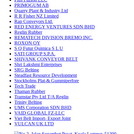
PRIMOGUM AB
Quarry Plant & Industry Ltd
R R Fisher NZ Limited
Rap Conveyors Ltd.
RED ENERGY VENTURES SDN BHD
Reglin Rubber
REMATECH DIVISION BREMO INC.
ROXON OY
S Q Futur Quimica S L U
SATI GROUP S.P.A.
SHIVANK CONVEYOR BELT
Shri Lakshmi Enterprises
SRG Belting
Steadfast Resource Development
Stockholms Plat-& Gummiperfore
Tech Trade
Thaman Rubber
Tramstar Pty Ltd T/A Reglin
Trinity Belting
UMS Corporation SDN BHD
VAID GLOBAL FZ-LLC
Viet Belt Import- Export Joint
VULCAN UK LTD