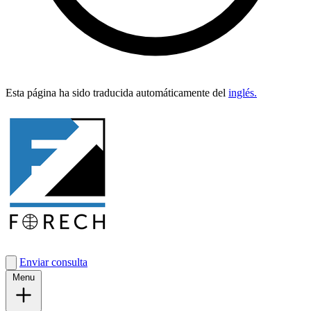
Esta pági­na ha sido tra­duci­da automáti­ca­mente del
inglés.
Enviar consulta
Menu