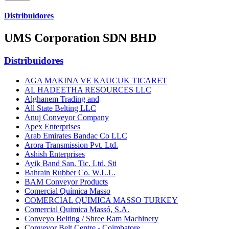
Distribuidores
UMS Corporation SDN BHD
Distribuidores
AGA MAKINA VE KAUCUK TICARET
AL HADEETHA RESOURCES LLC
Alghanem Trading and
All State Belting LLC
Anuj Conveyor Company
Apex Enterprises
Arab Emirates Bandac Co LLC
Arora Transmission Pvt. Ltd.
Ashish Enterprises
Ayik Band San. Tic. Ltd. Sti
Bahrain Rubber Co. W.L.L.
BAM Conveyor Products
Comercial Química Masso
COMERCIAL QUIMICA MASSO TURKEY
Comercial Quimica Massó, S.A.
Conveyo Belting / Shree Ram Machinery
Conveyor Belt Centre - Coimbatore