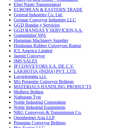
Elsei Nastri Transportatori
EUROPEAN & EASTERN TRADE
General Industries Co. Ltd.
German Conveyor Industries LLC
GGD Bandas y Servicios
GGD BANDAS Y SERVICIOS,S.A.
Gummilabor SPA
Hanuman Machinery Supplier
Hindustan Rubber Conveyors Raipur
ICL America Limited
Jagruti Conveyor
JMS SALES
JP CONVEYORS S.A. DE C.V.
LAKHOTIA (INDIA) PVT. LTD.
Lavorgomma s.r.l.
M/s Penguine Conveyor Beltings
MATERIALS HANDLING PRODUCTS
Mulhern Belting
Nathuram Tyre
Noble Industrial Corporation
Noble Industrial Equipments
NRG Conveyors & Transmission Co.
Openheimer Asia LLP
Penguine Conveyor Beltings
Plus Fuzion LLC