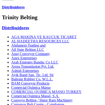
Distribuidores
Trinity Belting
Distribuidores
AGA MAKINA VE KAUCUK TICARET
AL HADEETHA RESOURCES LLC
Alghanem Trading and
All State Belting LLC
Anuj Conveyor Company
Apex Enterprises
Arab Emirates Bandac Co LLC
Arora Transmission Pvt. Ltd.
Ashish Enterprises
Ayik Band San. Tic. Ltd. Sti
Bahrain Rubber Co. W.L.L.
BAM Conveyor Products
Comercial Química Masso
COMERCIAL QUIMICA MASSO TURKEY
Comercial Quimica Massó, S.A.
Conveyo Belting / Shree Ram Machinery
Conveyor Belt Centre - Coimbatore