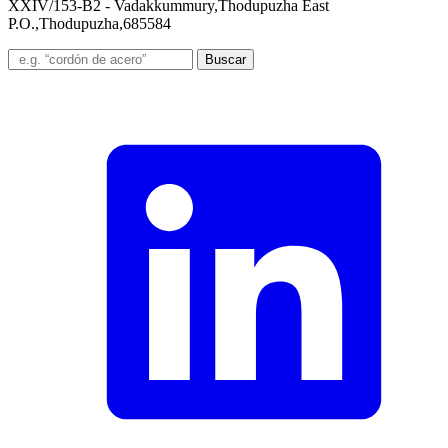
XXIV/153-B2 - Vadakkummury,Thodupuzha East
P.O.,Thodupuzha,685584
Buscar