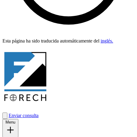
Esta pági­na ha sido tra­duci­da automáti­ca­mente del
inglés.
Enviar consulta
Menu