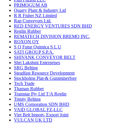
PRIMOGUM AB
Quarry Plant & Industry Ltd
R R Fisher NZ Limited
Rap Conveyors Ltd.
RED ENERGY VENTURES SDN BHD
Reglin Rubber
REMATECH DIVISION BREMO INC.
ROXON OY
S Q Futur Quimica S L U
SATI GROUP S.P.A.
SHIVANK CONVEYOR BELT
Shri Lakshmi Enterprises
SRG Belting
Steadfast Resource Development
Stockholms Plat-& Gummiperfore
Tech Trade
Thaman Rubber
Tramstar Pty Ltd T/A Reglin
Trinity Belting
UMS Corporation SDN BHD
VAID GLOBAL FZ-LLC
Viet Belt Import- Export Joint
VULCAN UK LTD