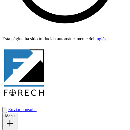
Esta pági­na ha sido tra­duci­da automáti­ca­mente del
inglés.
Enviar consulta
Menu