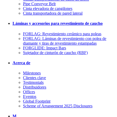
Pipe Conveyor Belt
Cinta elevadora de cangilones
Cinta transportadora de pared lateral
Láminas y accesorios para revestimiento de caucho
FORLAG: Revestimiento cerámico para poleas
FORLAG: Láminas de revestimiento con polea de
diamante y tiras de revestimiento estampadas
FORGLIDE: Impact Bars
Sujetador de cinturón de caucho (RBF)
Acerca de
Milestones
Clientes clave
Testimonials
Distribuidores
Offices
Eventos
Global Footprint
Scheme of Arrangement 2025 Disclosures
M