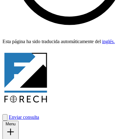
Esta pági­na ha sido tra­duci­da automáti­ca­mente del
inglés.
Enviar consulta
Menu