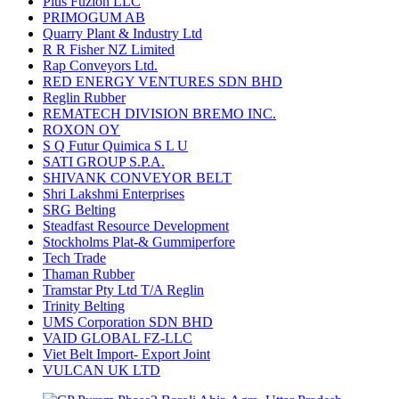
Plus Fuzion LLC
PRIMOGUM AB
Quarry Plant & Industry Ltd
R R Fisher NZ Limited
Rap Conveyors Ltd.
RED ENERGY VENTURES SDN BHD
Reglin Rubber
REMATECH DIVISION BREMO INC.
ROXON OY
S Q Futur Quimica S L U
SATI GROUP S.P.A.
SHIVANK CONVEYOR BELT
Shri Lakshmi Enterprises
SRG Belting
Steadfast Resource Development
Stockholms Plat-& Gummiperfore
Tech Trade
Thaman Rubber
Tramstar Pty Ltd T/A Reglin
Trinity Belting
UMS Corporation SDN BHD
VAID GLOBAL FZ-LLC
Viet Belt Import- Export Joint
VULCAN UK LTD