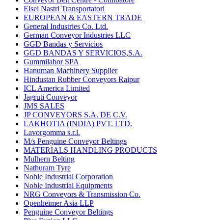
Elsei Nastri Transportatori
EUROPEAN & EASTERN TRADE
General Industries Co. Ltd.
German Conveyor Industries LLC
GGD Bandas y Servicios
GGD BANDAS Y SERVICIOS,S.A.
Gummilabor SPA
Hanuman Machinery Supplier
Hindustan Rubber Conveyors Raipur
ICL America Limited
Jagruti Conveyor
JMS SALES
JP CONVEYORS S.A. DE C.V.
LAKHOTIA (INDIA) PVT. LTD.
Lavorgomma s.r.l.
M/s Penguine Conveyor Beltings
MATERIALS HANDLING PRODUCTS
Mulhern Belting
Nathuram Tyre
Noble Industrial Corporation
Noble Industrial Equipments
NRG Conveyors & Transmission Co.
Openheimer Asia LLP
Penguine Conveyor Beltings