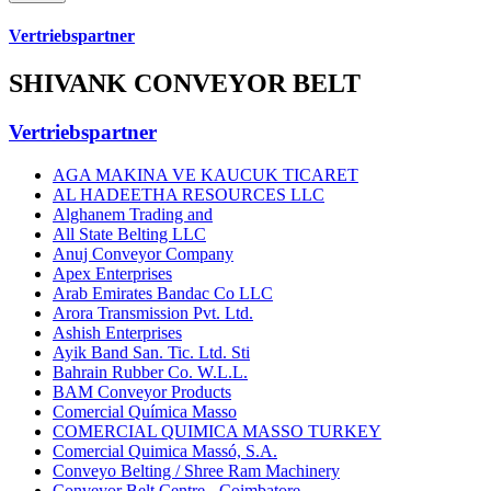
Vertriebspartner
SHIVANK CONVEYOR BELT
Vertriebspartner
AGA MAKINA VE KAUCUK TICARET
AL HADEETHA RESOURCES LLC
Alghanem Trading and
All State Belting LLC
Anuj Conveyor Company
Apex Enterprises
Arab Emirates Bandac Co LLC
Arora Transmission Pvt. Ltd.
Ashish Enterprises
Ayik Band San. Tic. Ltd. Sti
Bahrain Rubber Co. W.L.L.
BAM Conveyor Products
Comercial Química Masso
COMERCIAL QUIMICA MASSO TURKEY
Comercial Quimica Massó, S.A.
Conveyo Belting / Shree Ram Machinery
Conveyor Belt Centre - Coimbatore