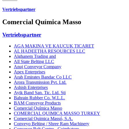
Vertriebspartner
Comercial Química Masso
Vertriebspartner
AGA MAKINA VE KAUCUK TICARET
AL HADEETHA RESOURCES LLC
Alghanem Trading and
All State Belting LLC
Anuj Conveyor Company
Apex Enterprises
Arab Emirates Bandac Co LLC
Arora Transmission Pvt. Ltd.
Ashish Enterprises
Ayik Band San. Tic. Ltd. Sti
Bahrain Rubber Co. W.L.L.
BAM Conveyor Products
Comercial Química Masso
COMERCIAL QUIMICA MASSO TURKEY
Comercial Quimica Massó, S.A.
Conveyo Belting / Shree Ram Machinery
Conveyor Belt Centre - Coimbatore