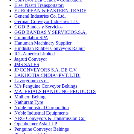
Elsei Nastri Transportatori
EUROPEAN & EASTERN TRADE
General Industries Co. Ltd.
German Conveyor Industries LLC
GGD Bandas y Servicios
GGD BANDAS Y SERVICIOS,S.A.
Gummilabor SPA
Hanuman Machinery Supplier
Hindustan Rubber Conveyors Raipur
ICL America Limited
Jagruti Conveyor
JMS SALES
JP CONVEYORS S.A. DE C.V.
LAKHOTIA (INDIA) PVT. LTD.
Lavorgomma s.r.l.
M/s Penguine Conveyor Beltings
MATERIALS HANDLING PRODUCTS
Mulhern Belting
Nathuram Tyre
Noble Industrial Corporation
Noble Industrial Equipments
NRG Conveyors & Transmission Co.
Openheimer Asia LLP
Penguine Conveyor Beltings