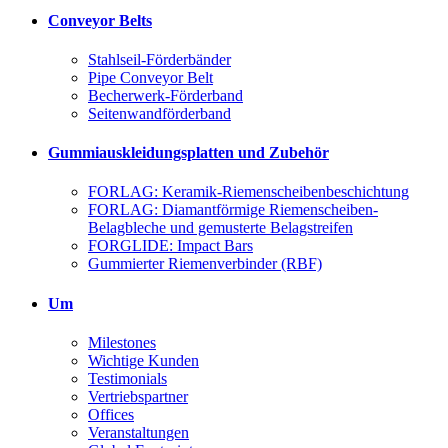
Conveyor Belts
Stahlseil-Förderbänder
Pipe Conveyor Belt
Becherwerk-Förderband
Seitenwandförderband
Gummiauskleidungsplatten und Zubehör
FORLAG: Keramik-Riemenscheibenbeschichtung
FORLAG: Diamantförmige Riemenscheiben-
Belagbleche und gemusterte Belagstreifen
FORGLIDE: Impact Bars
Gummierter Riemenverbinder (RBF)
Um
Milestones
Wichtige Kunden
Testimonials
Vertriebspartner
Offices
Veranstaltungen