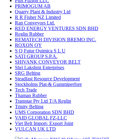
Plus Fuzion LLC
PRIMOGUM AB
Quarry Plant & Industry Ltd
R R Fisher NZ Limited
Rap Conveyors Ltd.
RED ENERGY VENTURES SDN BHD
Reglin Rubber
REMATECH DIVISION BREMO INC.
ROXON OY
S Q Futur Quimica S L U
SATI GROUP S.P.A.
SHIVANK CONVEYOR BELT
Shri Lakshmi Enterprises
SRG Belting
Steadfast Resource Development
Stockholms Plat-& Gummiperfore
Tech Trade
Thaman Rubber
Tramstar Pty Ltd T/A Reglin
Trinity Belting
UMS Corporation SDN BHD
VAID GLOBAL FZ-LLC
Viet Belt Import- Export Joint
VULCAN UK LTD